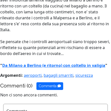
aver involontariamente viaggiato da Milano a Berlino e
ritorno con un coltello (da cucina) nel bagaglio a mano. Il
coltello, con lama lunga otto centimetri, non e' stato
rilevato durante i controlli a Malpensa e a Berlino, e il
lettore s'e' reso conto della sua presenza solo al ritorno in
Italia.
Se pensate che i controlli aeroportuali siano troppo severi,
riflettete su quante potenziali armi rischiano di essere a
bordo dell'aereo in cui vi trovate...
"
Da Milano a Berlino (e ritorno) con coltello in valigia
"
Argomenti:
aeroporti
,
bagagli smarriti
,
sicurezza
Commenti (0)
Commenta
Non ci sono ancora commenti.