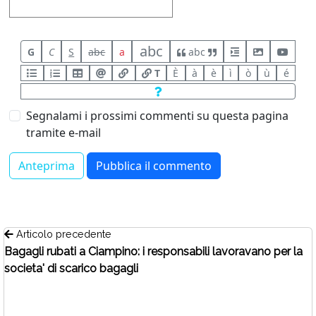
abc
G
C
S
abc
a
abc
T
È
à
è
ì
ò
ù
é
Segnalami i prossimi commenti su questa pagina
tramite e-mail
Articolo precedente
Bagagli rubati a Ciampino: i responsabili lavoravano per la
societa' di scarico bagagli