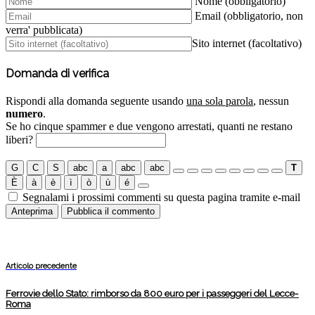
Nome (obbligatorio)
Email (obbligatorio, non
verra' pubblicata)
Sito internet (facoltativo)
Domanda di verifica
Rispondi alla domanda seguente usando
una sola parola
, nessun
numero
.
Se ho cinque spammer e due vengono arrestati, quanti ne restano
liberi?
G
C
S
abc
a
abc
abc
T
È
à
è
ì
ò
ù
é
Segnalami i prossimi commenti su questa pagina tramite e-mail
Articolo precedente
Ferrovie dello Stato: rimborso da 800 euro per i passeggeri del Lecce-
Roma