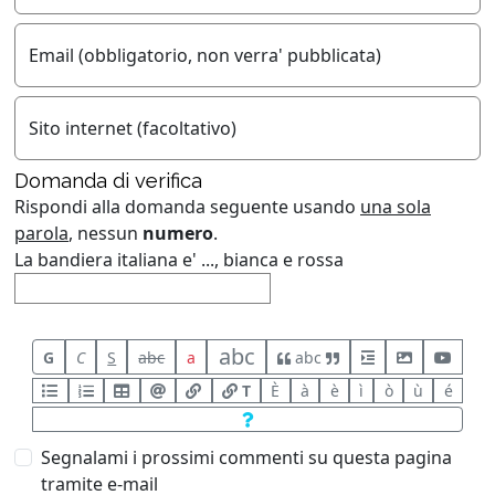
Email (obbligatorio, non verra' pubblicata)
Sito internet (facoltativo)
Domanda di verifica
Rispondi alla domanda seguente usando
una sola
parola
, nessun
numero
.
La bandiera italiana e' ..., bianca e rossa
abc
G
C
S
abc
a
abc
T
È
à
è
ì
ò
ù
é
Segnalami i prossimi commenti su questa pagina
tramite e-mail