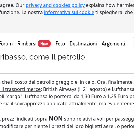
 agree. Our
privacy and cookies policy
explains how harmles
a funzione. La nostra
informativa sui cookie
ti spieghera' che
Forum
Rimborsi
Foto
Destinazioni
Argomenti
New
ribasso, come il petrolio
e che il costo del petrolio greggio e' in calo. Ora, finalmen
il trasporti merce
: British Airways (il 21 agosto) e Lufthans
i "cargo": Lufthansa lo portera' da 1,30 Euro a 1,25 Euro per
 sia il sovrapprezzo applicato attualmente, ma evidentemente
NON
I prezzi indicati sopra
sono relativi a voli per passegg
ificare per niente i prezzi dei loro biglietti aerei, o per