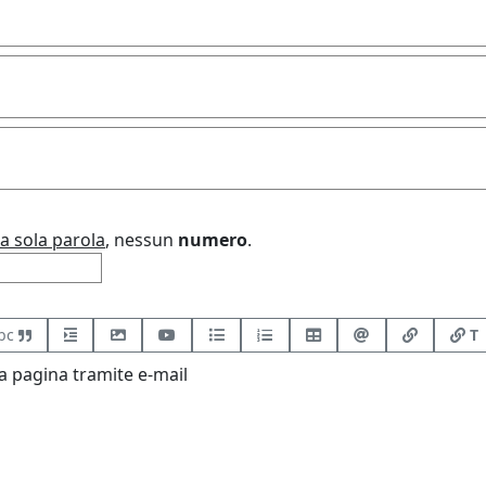
a sola parola
, nessun
numero
.
bc
T
 pagina tramite e-mail