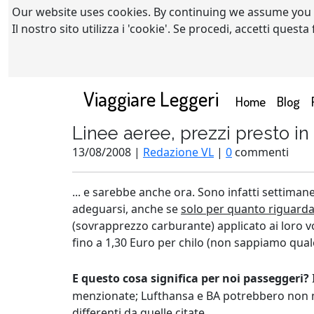
Our website uses cookies. By continuing we assume you
Il nostro sito utilizza i 'cookie'. Se procedi, accetti quest
Viaggiare Leggeri
(current)
Home
Blog
Linee aeree, prezzi presto in 
13/08/2008 |
Redazione VL
|
0
commenti
... e sarebbe anche ora. Sono infatti settiman
adeguarsi, anche se
solo per quanto riguarda 
(sovrapprezzo carburante) applicato ai loro vol
fino a 1,30 Euro per chilo (non sappiamo quale
E questo cosa significa per noi passeggeri?
menzionate; Lufthansa e BA potrebbero non mod
differenti da quelle citate.