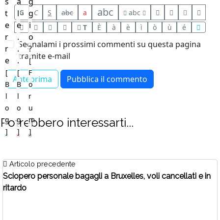
s
a
g
abc
G
C
S
abc
a
abc
t
l
g
e
e
i
T
È
à
è
ì
ò
ù
é
r
.
o
Segnalami i prossimi commenti su questa pagina
r
.
?
tramite e-mail
e
.
[
[
[
F
B
B
o
l
l
r
o
o
u
g
g
m
Potrebbero interessarti...
]
]
]
Articolo precedente
Sciopero personale bagagli a Bruxelles, voli cancellati e in
ritardo