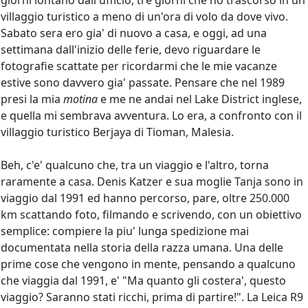
giorni lontano dall'ufficio, tre giorni che ho trascorso in un
villaggio turistico a meno di un'ora di volo da dove vivo.
Sabato sera ero gia' di nuovo a casa, e oggi, ad una
settimana dall'inizio delle ferie, devo riguardare le
fotografie scattate per ricordarmi che le mie vacanze
estive sono davvero gia' passate. Pensare che nel 1989
presi la mia
motina
e me ne andai nel Lake District inglese,
e quella mi sembrava avventura. Lo era, a confronto con il
villaggio turistico Berjaya di Tioman, Malesia.
Beh, c'e' qualcuno che, tra un viaggio e l'altro, torna
raramente a casa. Denis Katzer e sua moglie Tanja sono in
viaggio dal 1991 ed hanno percorso, pare, oltre 250.000
km scattando foto, filmando e scrivendo, con un obiettivo
semplice: compiere la piu' lunga spedizione mai
documentata nella storia della razza umana. Una delle
prime cose che vengono in mente, pensando a qualcuno
che viaggia dal 1991, e' "Ma quanto gli costera', questo
viaggio? Saranno stati ricchi, prima di partire!". La Leica R9