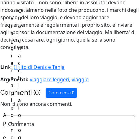
hanno visitato... non sono "liberi" in assoluto: devono
indossare, almeno nelle foto che producono, i marchi degli
Q
sponsor del loro viaggio, e devono aggiornare
V
u
frequentemente e regolarmente il proprio sito, e inviare
i
a
agli sponsor la documentazione del viaggio. Ma liberta' di
a
l
decidere cosa fare, ogni giorno, quella se la sono
g
e
conquistata.
g
m
i
a
a
c
Link:
Il sito di Denis e Tanja
r
c
e
h
Argomenti:
viaggiare leggeri
,
viaggio
a
i
Commenti (0)
p
n
Commenta
i
a
Non ci sono ancora commenti.
e
f
A
d
o
p
i
t
Commenta
i
n
o
e
o
g