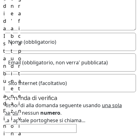
d
n
r
i
e
a
d
'
f
a
a
i
I
b
c
Nome (obbligatorio)
s
i
a
t
t
p
a
u
o
Email (obbligatorio, non verra' pubblicata)
n
d
r
b
i
t
u
n
a
Sito internet (facoltativo)
l
e
t
a
n
e
Domanda di verifica
d
a
i
Rispondi alla domanda seguente usando
una sola
F
z
n
parola
, nessun
numero
.
i
i
v
La capitale portoghese si chiama...
n
o
i
i
n
a