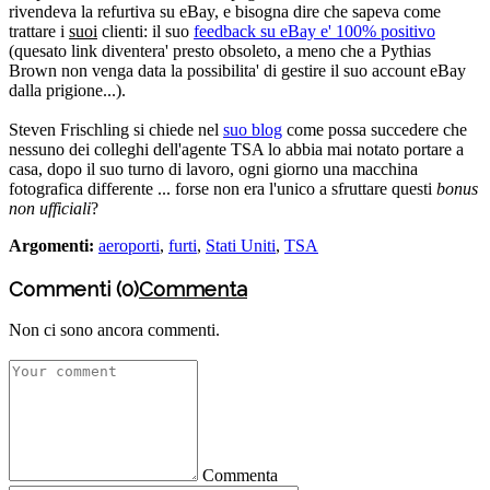
rivendeva la refurtiva su eBay, e bisogna dire che sapeva come
trattare i
suoi
clienti: il suo
feedback su eBay e' 100% positivo
(quesato link diventera' presto obsoleto, a meno che a Pythias
Brown non venga data la possibilita' di gestire il suo account eBay
dalla prigione...).
Steven Frischling si chiede nel
suo blog
come possa succedere che
nessuno dei colleghi dell'agente TSA lo abbia mai notato portare a
casa, dopo il suo turno di lavoro, ogni giorno una macchina
fotografica differente ... forse non era l'unico a sfruttare questi
bonus
non ufficiali
?
Argomenti:
aeroporti
,
furti
,
Stati Uniti
,
TSA
Commenti (0)
Commenta
Non ci sono ancora commenti.
Commenta