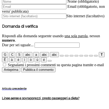
Nome (obbligatorio)
Email (obbligatorio, non
verra' pubblicata)
Sito internet (facoltativo)
Domanda di verifica
Rispondi alla domanda seguente usando
una sola parola
, nessun
numero
.
Due per sei uguale...
G
C
S
abc
a
abc
abc
T
È
à
è
ì
ò
ù
é
Segnalami i prossimi commenti su questa pagina tramite e-mail
Articolo precedente
Linee aeree e sovrapprezzi, presto passeggeri a dieta?