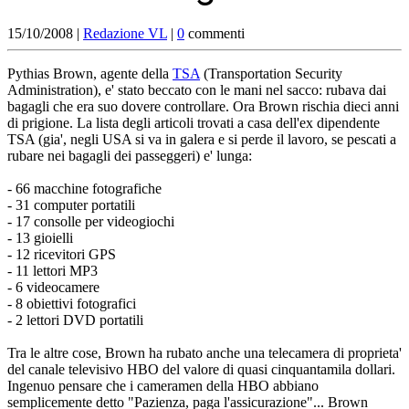
15/10/2008 |
Redazione VL
|
0
commenti
Pythias Brown, agente della
TSA
(Transportation Security
Administration), e' stato beccato con le mani nel sacco: rubava dai
bagagli che era suo dovere controllare. Ora Brown rischia dieci anni
di prigione. La lista degli articoli trovati a casa dell'ex dipendente
TSA (gia', negli USA si va in galera e si perde il lavoro, se pescati a
rubare nei bagagli dei passeggeri) e' lunga:
- 66 macchine fotografiche
- 31 computer portatili
- 17 consolle per videogiochi
- 13 gioielli
- 12 ricevitori GPS
- 11 lettori MP3
- 6 videocamere
- 8 obiettivi fotografici
- 2 lettori DVD portatili
Tra le altre cose, Brown ha rubato anche una telecamera di proprieta'
del canale televisivo HBO del valore di quasi cinquantamila dollari.
Ingenuo pensare che i cameramen della HBO abbiano
semplicemente detto "Pazienza, paga l'assicurazione"... Brown