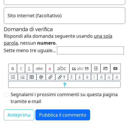
Sito internet (facoltativo)
Domanda di verifica
Rispondi alla domanda seguente usando
una sola
parola
, nessun
numero
.
Sette meno tre uguale...
abc
G
C
S
abc
a
abc
T
È
à
è
ì
ò
ù
é
Segnalami i prossimi commenti su questa pagina
tramite e-mail