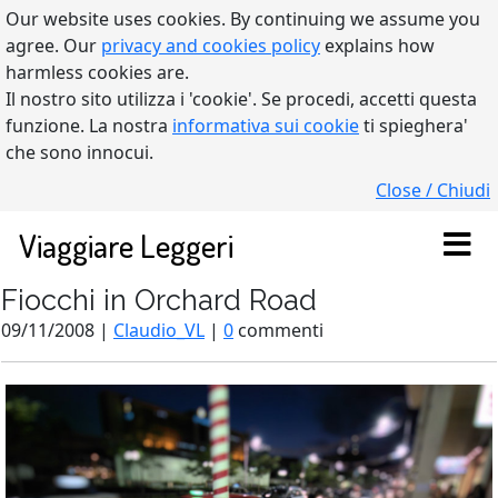
Our website uses cookies. By continuing we assume you
agree. Our
privacy and cookies policy
explains how
harmless cookies are.
Il nostro sito utilizza i 'cookie'. Se procedi, accetti questa
funzione. La nostra
informativa sui cookie
ti spieghera'
che sono innocui.
Close / Chiudi
Viaggiare Leggeri
Fiocchi in Orchard Road
09/11/2008 |
Claudio_VL
|
0
commenti