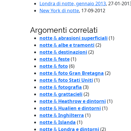
Londra di notte, gennaio 2013
, 27-01-201
New York di notte
, 17-09-2012
Argomenti correlati
notte
&
abrasioni superficiali
(1)
notte
&
albe e tramonti
(2)
notte
&
destinazioni
(2)
notte
&
feste
(1)
notte
&
foto
(6)
notte
&
foto Gran Bretagna
(2)
notte
&
foto Stati Uniti
(1)
notte
&
fotografia
(3)
notte
&
grattacieli
(2)
notte
&
Heathrow e dintorni
(1)
notte
&
Hualien e dintorni
(1)
notte
&
Inghilterra
(1)
notte
&
Islanda
(1)
notte
&
Londra e dintorni
(2)