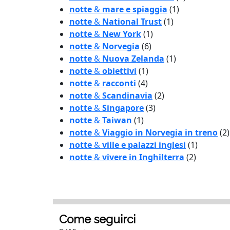
notte
&
mare e spiaggia
(1)
notte
&
National Trust
(1)
notte
&
New York
(1)
notte
&
Norvegia
(6)
notte
&
Nuova Zelanda
(1)
notte
&
obiettivi
(1)
notte
&
racconti
(4)
notte
&
Scandinavia
(2)
notte
&
Singapore
(3)
notte
&
Taiwan
(1)
notte
&
Viaggio in Norvegia in treno
(2)
notte
&
ville e palazzi inglesi
(1)
notte
&
vivere in Inghilterra
(2)
Come seguirci