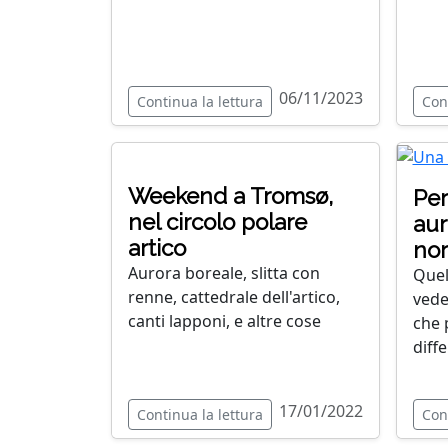
06/11/2023
Continua la lettura
Con
Weekend a Tromsø,
Per
nel circolo polare
aur
artico
no
Aurora boreale, slitta con
Quel
renne, cattedrale dell'artico,
vede
canti lapponi, e altre cose
che 
diffe
17/01/2022
Continua la lettura
Con