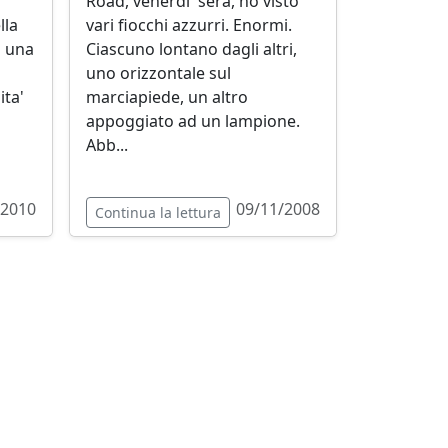
Road, venerdi' sera, ho visto
lla
vari fiocchi azzurri. Enormi.
' una
Ciascuno lontano dagli altri,
uno orizzontale sul
ita'
marciapiede, un altro
appoggiato ad un lampione.
Abb...
/2010
09/11/2008
Continua la lettura