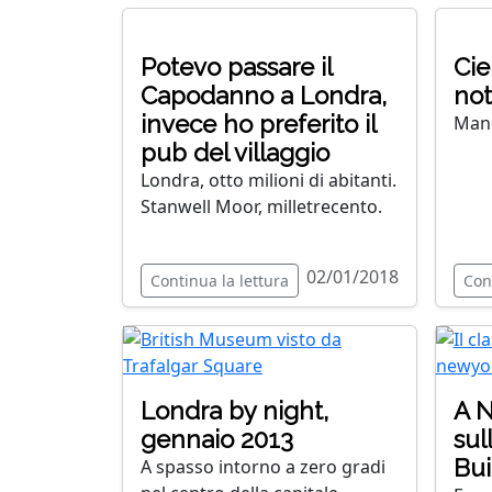
Potevo passare il
Cie
Capodanno a Londra,
not
invece ho preferito il
Manc
pub del villaggio
Londra, otto milioni di abitanti.
Stanwell Moor, milletrecento.
02/01/2018
Continua la lettura
Con
Londra by night,
A N
gennaio 2013
sul
Bui
A spasso intorno a zero gradi