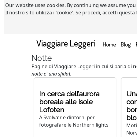
Our website uses cookies. By continuing we assume you
Il nostro sito utilizza i 'cookie'. Se procedi, accetti quest
Viaggiare Leggeri
(current)
Home
Blog
Notte
Pagine di Viaggiare Leggeri in cui si parla di
n
notte e' una sfida
).
In cerca dell’aurora
Una
boreale alle isole
con
Lofoten
bor
blo
A Svolvær e dintorni per
fotografare le Northern lights
Moti
Norv