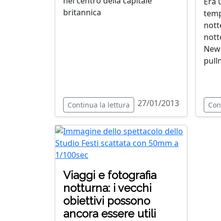
nel centro della capitale
Era 
britannica
temp
nott
nott
New 
pullm
27/01/2013
Continua la lettura
Con
Viaggi e fotografia
notturna: i vecchi
obiettivi possono
ancora essere utili