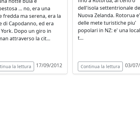
fino a Rotorua, al centro
una notte buia e
dell'isola settentrionale de
estosa ... no, era una
Nuova Zelanda. Rotorua e
e fredda ma serena, era la
delle mete turistiche piu'
e di Capodanno, ed era
popolari in NZ: e' una local
York. Dopo un giro in
t...
an attraverso la cit...
17/09/2012
03/07
tinua la lettura
Continua la lettura