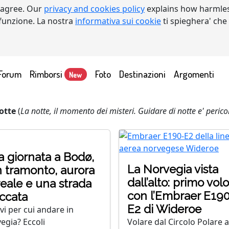
 agree. Our
privacy and cookies policy
explains how harmles
a funzione. La nostra
informativa sui cookie
ti spieghera' che
Forum
Rimborsi
Foto
Destinazioni
Argomenti
New
otte
(
La notte, il momento dei misteri. Guidare di notte e' peric
 giornata a Bodø,
La Norvegia vista
 tramonto, aurora
dall’alto: primo volo
eale e una strada
con l’Embraer E190
ccata
E2 di Wideroe
vi per cui andare in
egia? Eccoli
Volare dal Circolo Polare a