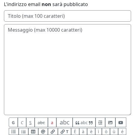
L'indirizzo email
non
sarà pubblicato
abc
G
C
S
abc
a
abc
T
È
à
è
ì
ò
ù
é