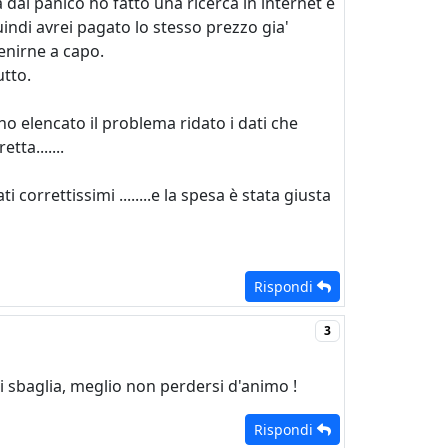
 dal panico ho fatto una ricerca in internet e
indi avrei pagato lo stesso prezzo gia'
enirne a capo.
utto.
ho elencato il problema ridato i dati che
ta.......
 correttissimi ........e la spesa è stata giusta
Rispondi
3
i sbaglia, meglio non perdersi d'animo !
Rispondi