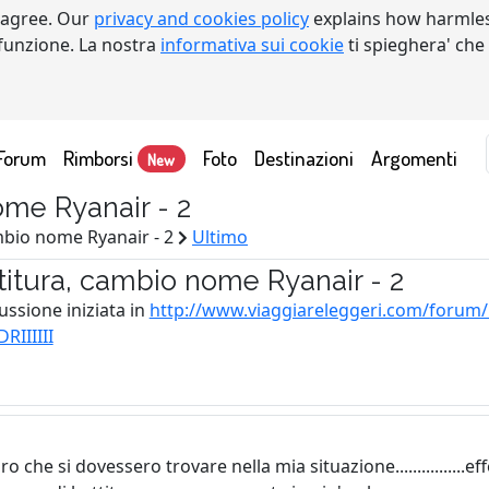
 agree. Our
privacy and cookies policy
explains how harmles
a funzione. La nostra
informativa sui cookie
ti spieghera' che
Forum
Rimborsi
Foto
Destinazioni
Argomenti
New
ome Ryanair - 2
ambio nome Ryanair - 2
Ultimo
ttitura, cambio nome Ryanair - 2
ussione iniziata in
http://www.viaggiareleggeri.com/foru
IIIIII
oro che si dovessero trovare nella mia situazione..............