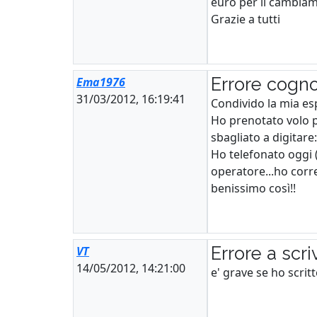
euro per il cambia
Grazie a tutti
Errore cog
Ema1976
31/03/2012, 16:19:41
Condivido la mia esp
Ho prenotato volo p
sbagliato a digitare
Ho telefonato oggi (s
operatore...ho corre
benissimo così!!
Errore a scr
VT
14/05/2012, 14:21:00
e' grave se ho scrit