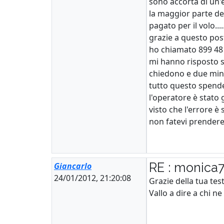
sono accorta di un'e
la maggior parte dei
pagato per il volo.
grazie a questo post
ho chiamato 899 48 2
mi hanno risposto su
chiedono e due minu
tutto questo spende
l'operatore è stato g
visto che l'errore è 
non fatevi prendere
RE : monica
Giancarlo
24/01/2012, 21:20:08
Grazie della tua tes
Vallo a dire a chi n