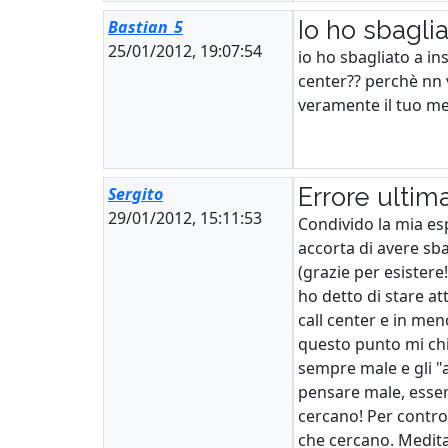
Io ho sbagli
Bastian_5
25/01/2012, 19:07:54
io ho sbagliato a in
center?? perchè nn v
veramente il tuo me
Errore ultim
Sergito
29/01/2012, 15:11:53
Condivido la mia es
accorta di avere sb
(grazie per esistere!
ho detto di stare at
call center e in me
questo punto mi chi
sempre male e gli "a
pensare male, essere
cercano! Per contro
che cercano. Medita