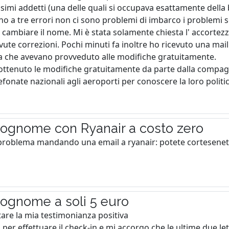
simi addetti (una delle quali si occupava esattamente della 
no a tre errori non ci sono problemi di imbarco i problemi 
 cambiare il nome. Mi è stata solamente chiesta l' accortez
ovute correzioni. Pochi minuti fa inoltre ho ricevuto una ma
a che avevano provveduto alle modifiche gratuitamente.
ottenuto le modifiche gratuitamente da parte dalla compagni
lefonate nazionali agli aeroporti per conoscere la loro politic
cognome con Ryanair a costo zero
l problema mandando una email a ryanair: potete cortesenete 
cognome a soli 5 euro
tare la mia testimonianza positiva
per effettuare il check-in e mi accorgo che le ultime due le