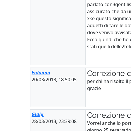
parlato con3gentilis
assicurato che da u
xke questo significa
addetti di fare le d
dove venivo avvisat
Ecco quindi che ho 
stati quelli delle2te
Correzione 
Fabiana
20/03/2013, 18:50:05
per chi ha risolto i
grazie
Correzione 
Giuig
28/03/2013, 23:39:08
Vorrei anche io por
giorno 25 sera vado 