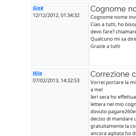
Cognome nome
Giak
12/12/2012, 01:34:32
Cognome nome inve
Ciao a tutti, ho bi
devo fare? chiamare
Qualcuno mi sa dire
Grazie a tutti
Correzione 
Hila
07/02/2013, 14:32:53
Vorrei portare la m
a me!
Ieri sera ho effett
lettera nel mio cog
dovuto pagare260eur
deciso di mandare u
gratuitamente la co
ancora agitata ho de