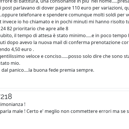
rrore di battitura, una consonante in piu' nel nome.....presa
 post parlavano di dover pagare 110 euro per variazioni, qu
.....oppure telefonare e spendere comunque molti soldi per v
 invece io ho chiamato e in pochi minuti mi hanno risolto t
4 82 prioritario che apre alle 8
bito, il tempo di attesa è stato minimo.....e in poco tempo 
ti dopo avevo la nuova mail di conferma prenotazione corret
ndo 4,50 euro .
entilissimo veloce e conciso......posso solo dire che sono stati
stato mio.
 dal panico....la buona fede premia sempre.
7218
timonianza !
e parla male ! Certo e' meglio non commettere errori ma se s