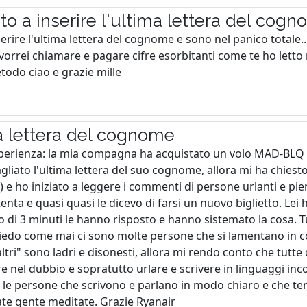
ato a inserire l'ultima lettera del cog
serire l'ultima lettera del cognome e sono nel panico totale..
orrei chiamare e pagare cifre esorbitanti come te ho letto 
todo ciao e grazie mille
a lettera del cognome
perienza: la mia compagna ha acquistato un volo MAD-BLQ e 
agliato l'ultima lettera del suo cognome, allora mi ha chies
) e ho iniziato a leggere i commenti di persone urlanti e pien
tenta e quasi quasi le dicevo di farsi un nuovo biglietto. Lei 
no di 3 minuti le hanno risposto e hanno sistemato la cosa. 
edo come mai ci sono molte persone che si lamentano in c
ltri" sono ladri e disonesti, allora mi rendo conto che tutt
 nel dubbio e sopratutto urlare e scrivere in linguaggi incom
 le persone che scrivono e parlano in modo chiaro e che ten
te gente meditate. Grazie Ryanair