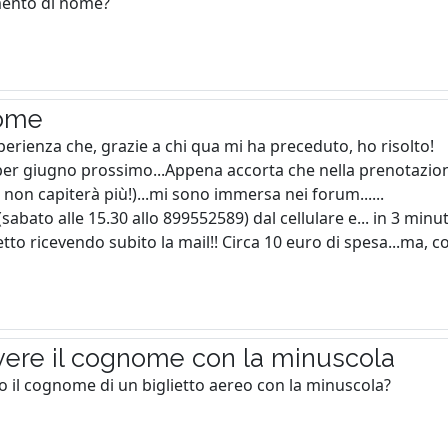
mento di nome?
nome
erienza che, grazie a chi qua mi ha preceduto, ho risolto!
er giugno prossimo...Appena accorta che nella prenotazio
: non capiterà più!)...mi sono immersa nei forum......
abato alle 15.30 allo 899552589) dal cellulare e... in 3 minut
tto ricevendo subito la mail!! Circa 10 euro di spesa...ma, co
ivere il cognome con la minuscola
to il cognome di un biglietto aereo con la minuscola?