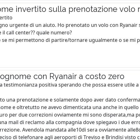
 invertito sulla prenotazione volo r
rtito
sogno urgente di un aiuto. Ho prenotato un volo con Ryanai
 il call center?? quale numero?
 se mi permettono di partire/tornare ugualmente o se mi p
cognome con Ryanair a costo zero
ia testimonianza positiva sperando che possa essere utile a 
uato una prenotazione e solamente dopo aver dato conferma
nome e oltretutto ne avevo dimenticata una anche in quello
o per due correzioni ovviamente mi sono disperata,ma poi 
na mail di reclamo alla compagnia dove spiegavo i due erro
rrezione. Avendola mandata alle10di sera ovviamente alle8
ciso di telefonare agli aeroporti di Treviso e Brindisi visto 