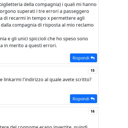
biglietteria della compagnia) i quali mi hanno
sorgono superati i tre errori a passeggero
za di recarmi in tempo x permettere agli
il dalla compagnia di risposta al mio reclamo
a e gli unici spiccioli che ho speso sono
a in merito a questi errori.
Rispondi
15
linkarmi l'indirizzo al quale avete scritto?
Rispondi
16
ttere del cognome erano invertite, quindi