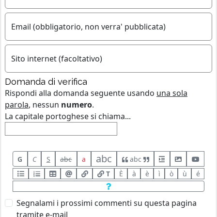
Email (obbligatorio, non verra' pubblicata)
Sito internet (facoltativo)
Domanda di verifica
Rispondi alla domanda seguente usando
una sola
parola
, nessun
numero
.
La capitale portoghese si chiama...
abc
G
C
S
abc
a
abc
T
È
à
è
ì
ò
ù
é
Segnalami i prossimi commenti su questa pagina
tramite e-mail