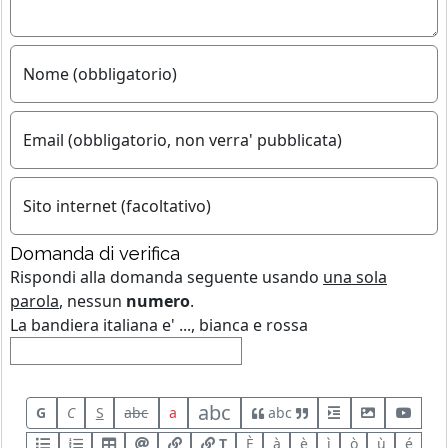
Nome (obbligatorio)
Email (obbligatorio, non verra' pubblicata)
Sito internet (facoltativo)
Domanda di verifica
Rispondi alla domanda seguente usando
una sola
parola
, nessun
numero
.
La bandiera italiana e' ..., bianca e rossa
abc
G
C
S
abc
a
abc
T
È
à
è
ì
ò
ù
é