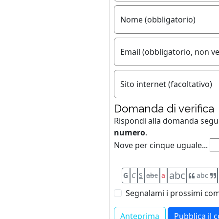
Nome (obbligatorio)
Email (obbligatorio, non ve
Sito internet (facoltativo)
Domanda di verifica
Rispondi alla domanda seg
numero
.
Nove per cinque uguale...
abc
G
C
S
abc
a
abc
Segnalami i prossimi com