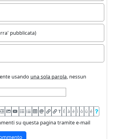
rra' pubblicata)
uente usando
una sola parola
, nessun
T
È
à
è
ì
ò
ù
é
menti su questa pagina tramite e-mail