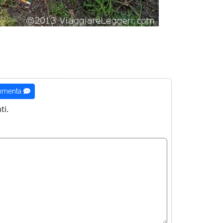
menta
i.