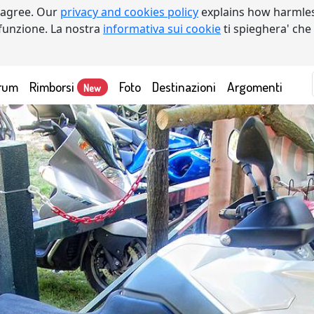
 agree. Our
privacy and cookies policy
explains how harmles
a funzione. La nostra
informativa sui cookie
ti spieghera' che
rum
Rimborsi
Foto
Destinazioni
Argomenti
New