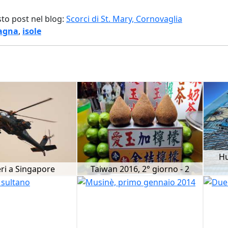
sto post nel blog:
Scorci di St. Mary, Cornovaglia
agna
,
isole
Hu
eri a Singapore
Taiwan 2016, 2° giorno - 2