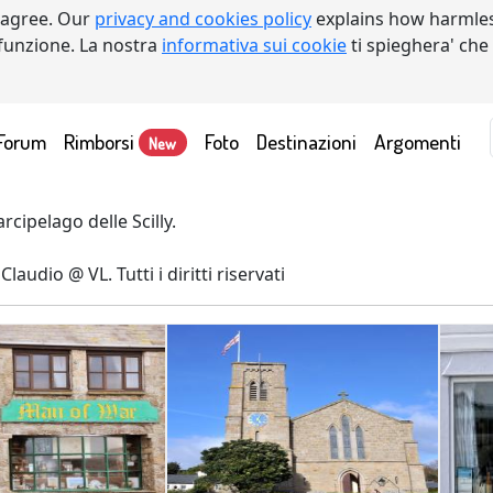
 agree. Our
privacy and cookies policy
explains how harmles
a funzione. La nostra
informativa sui cookie
ti spieghera' che
Forum
Rimborsi
Foto
Destinazioni
Argomenti
New
arcipelago delle Scilly.
laudio @ VL. Tutti i diritti riservati