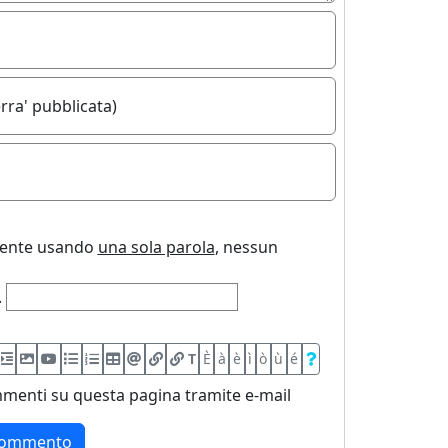
rra' pubblicata)
uente usando
una sola parola
, nessun
.
T
È
à
è
ì
ò
ù
é
menti su questa pagina tramite e-mail