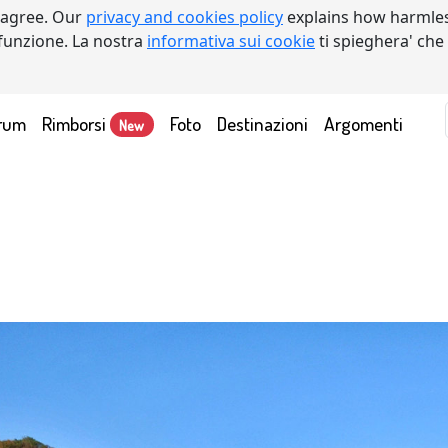
 agree. Our
privacy and cookies policy
explains how harmles
a funzione. La nostra
informativa sui cookie
ti spieghera' che
rum
Rimborsi
Foto
Destinazioni
Argomenti
New