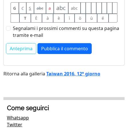
abc
G
C
S
abc
a
abc
T
È
à
è
ì
ò
ù
é
Segnalami i prossimi commenti su questa pagina
tramite e-mail
Ritorna alla galleria
Taiwan 2016, 12° giorno
Come seguirci
Whatsapp
Twitter