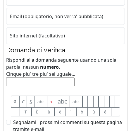
Email (obbligatorio, non verra' pubblicata)
Sito internet (facoltativo)
Domanda di verifica
Rispondi alla domanda seguente usando
una sola
parola
, nessun
numero
.
Cinque piu' tre piu' sei uguale...
abc
G
C
S
abc
a
abc
T
È
à
è
ì
ò
ù
é
Segnalami i prossimi commenti su questa pagina
tramite e-mail