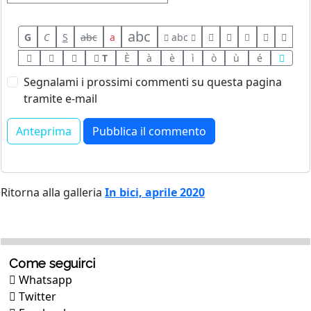
abc
G
C
S
abc
a
abc
T
È
à
è
ì
ò
ù
é
Segnalami i prossimi commenti su questa pagina
tramite e-mail
Ritorna alla galleria
In bici, aprile 2020
Come seguirci
Whatsapp
Twitter