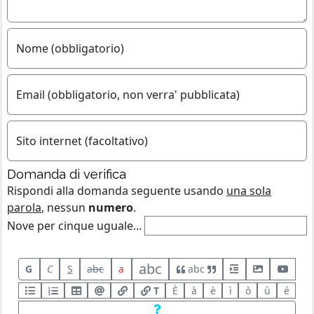
Nome (obbligatorio)
Email (obbligatorio, non verra' pubblicata)
Sito internet (facoltativo)
Domanda di verifica
Rispondi alla domanda seguente usando
una sola
parola
, nessun
numero
.
Nove per cinque uguale...
abc
G
C
S
abc
a
abc
T
È
à
è
ì
ò
ù
é