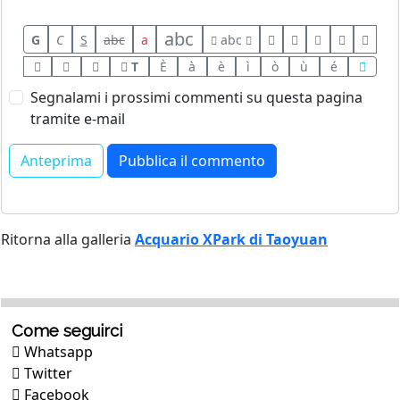
abc
G
C
S
abc
a
abc
T
È
à
è
ì
ò
ù
é
Segnalami i prossimi commenti su questa pagina
tramite e-mail
Ritorna alla galleria
Acquario XPark di Taoyuan
Come seguirci
Whatsapp
Twitter
Facebook