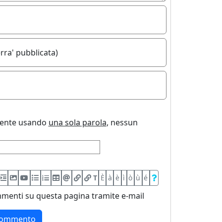
rra' pubblicata)
uente usando
una sola parola
, nessun
T
È
à
è
ì
ò
ù
é
menti su questa pagina tramite e-mail