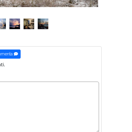
menta
i.