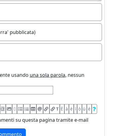
rra' pubblicata)
uente usando
una sola parola
, nessun
T
È
à
è
ì
ò
ù
é
menti su questa pagina tramite e-mail