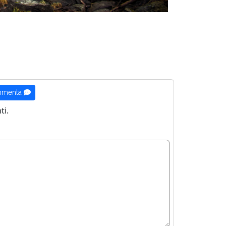
menta
i.