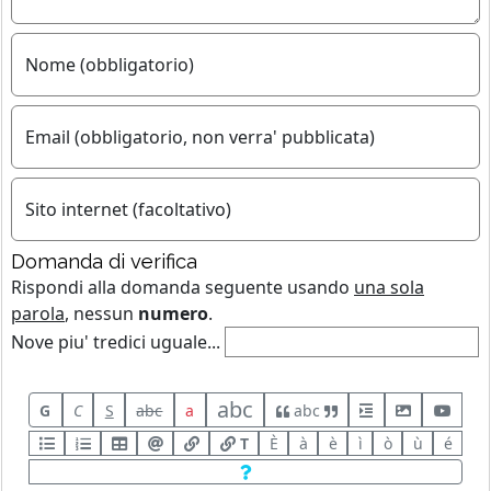
Nome (obbligatorio)
Email (obbligatorio, non verra' pubblicata)
Sito internet (facoltativo)
Domanda di verifica
Rispondi alla domanda seguente usando
una sola
parola
, nessun
numero
.
Nove piu' tredici uguale...
abc
G
C
S
abc
a
abc
T
È
à
è
ì
ò
ù
é