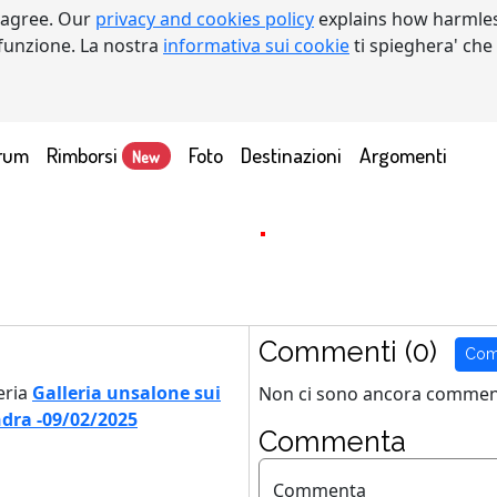
 agree. Our
privacy and cookies policy
explains how harmles
a funzione. La nostra
informativa sui cookie
ti spieghera' che
rum
Rimborsi
Foto
Destinazioni
Argomenti
New
Commenti (0)
Com
eria
Galleria unsalone sui
Non ci sono ancora comment
ndra -09/02/2025
Commenta
Commenta