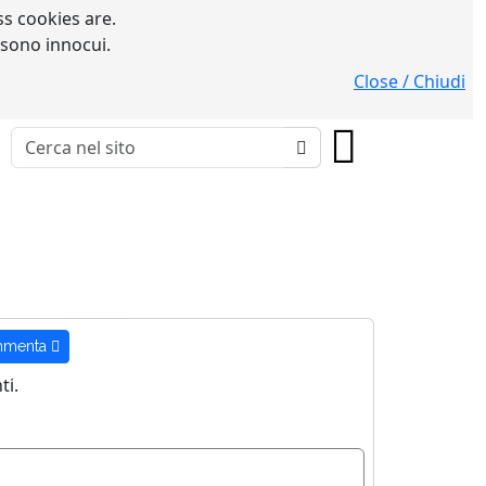
s cookies are.
 sono innocui.
Close / Chiudi
menta
i.