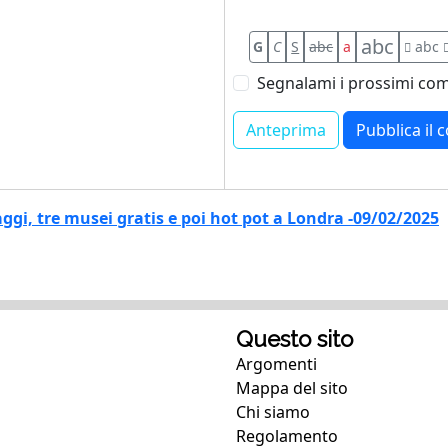
abc
G
C
S
abc
a
abc
Segnalami i prossimi com
aggi, tre musei gratis e poi hot pot a Londra -09/02/2025
Questo sito
Argomenti
Mappa del sito
Chi siamo
Regolamento