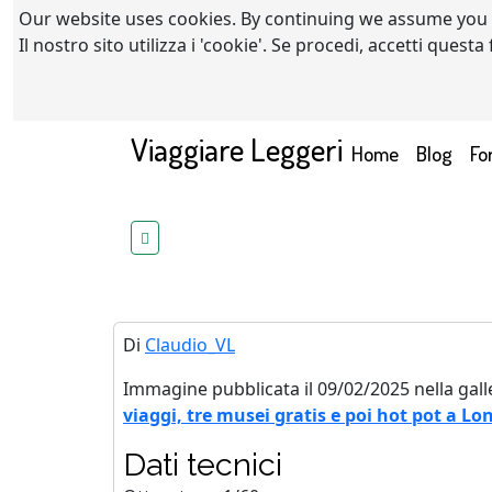
Our website uses cookies. By continuing we assume you
Il nostro sito utilizza i 'cookie'. Se procedi, accetti quest
Viaggiare Leggeri
(current)
Home
Blog
Fo
Di
Claudio_VL
Immagine pubblicata il 09/02/2025 nella gall
viaggi, tre musei gratis e poi hot pot a Lo
Dati tecnici