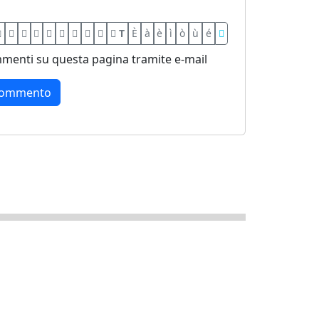
T
È
à
è
ì
ò
ù
é
menti su questa pagina tramite e-mail