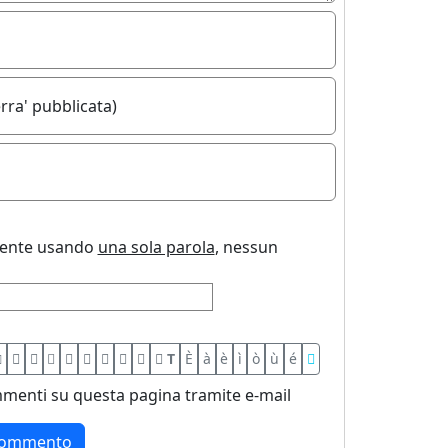
rra' pubblicata)
uente usando
una sola parola
, nessun
T
È
à
è
ì
ò
ù
é
menti su questa pagina tramite e-mail