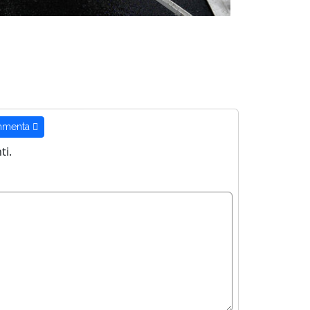
menta
i.