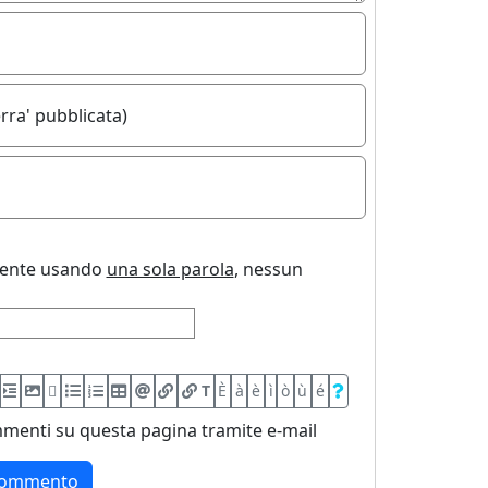
rra' pubblicata)
uente usando
una sola parola
, nessun
T
È
à
è
ì
ò
ù
é
menti su questa pagina tramite e-mail