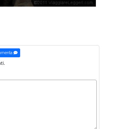
menta
i.