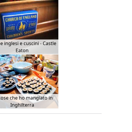
e inglesi e cuscini - Castle
Eaton
cose che ho mangiato in
Inghilterra