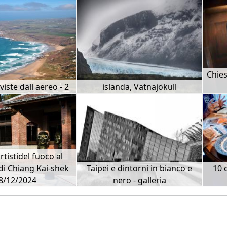
Chies
 viste dall aereo - 2
islanda, Vatnajökull
rtistidel fuoco al
i Chiang Kai-shek
Taipei e dintorni in bianco e
10 
8/12/2024
nero - galleria