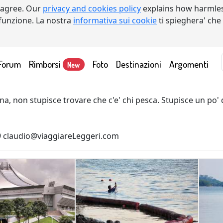
 agree. Our
privacy and cookies policy
explains how harmles
a funzione. La nostra
informativa sui cookie
ti spieghera' che
Forum
Rimborsi
Foto
Destinazioni
Argomenti
New
, non stupisce trovare che c'e' chi pesca. Stupisce un po' di
9 claudio@viaggiareLeggeri.com