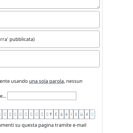
rra' pubblicata)
uente usando
una sola parola
, nessun
...
T
È
à
è
ì
ò
ù
é
menti su questa pagina tramite e-mail