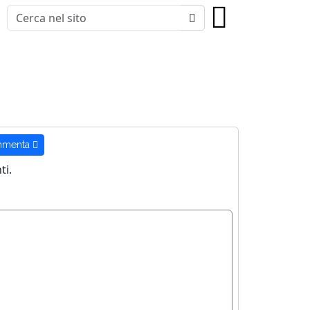
menta
i.