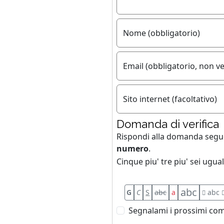
Nome (obbligatorio)
Email (obbligatorio, non ve
Sito internet (facoltativo)
Domanda di verifica
Rispondi alla domanda seg
numero
.
Cinque piu' tre piu' sei uguale
abc
G
C
S
abc
a
abc
Segnalami i prossimi com