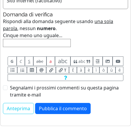
Sito internet (facoltativo)
Domanda di verifica
Rispondi alla domanda seguente usando
una sola
parola
, nessun
numero
.
Cinque meno uno uguale...
abc
G
C
S
abc
a
abc
T
È
à
è
ì
ò
ù
é
Segnalami i prossimi commenti su questa pagina
tramite e-mail