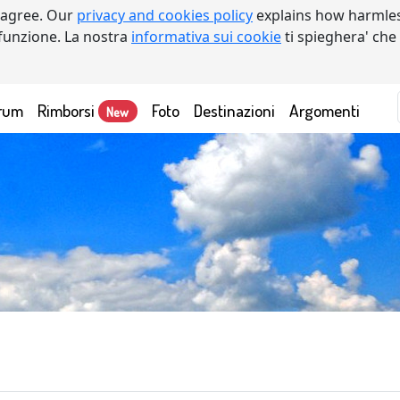
 agree. Our
privacy and cookies policy
explains how harmles
a funzione. La nostra
informativa sui cookie
ti spieghera' che
rum
Rimborsi
Foto
Destinazioni
Argomenti
New