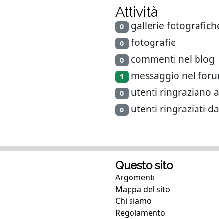
Attività
gallerie fotografich
0
fotografie
0
commenti nel blog
0
messaggio nel for
1
utenti ringraziano a
0
utenti ringraziati d
0
Questo sito
Argomenti
Mappa del sito
Chi siamo
Regolamento