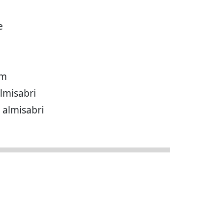
e
um
lmisabri
a almisabri