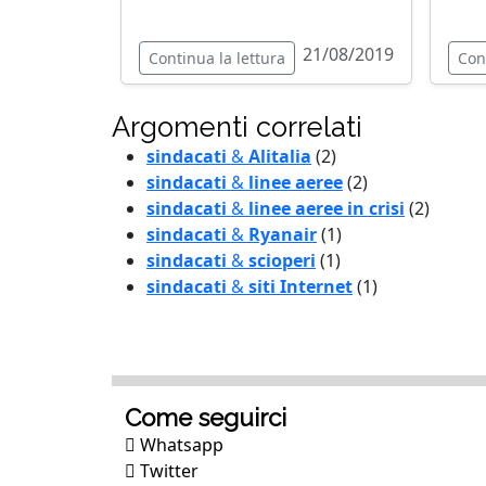
21/08/2019
Continua la lettura
Con
Argomenti correlati
sindacati
&
Alitalia
(2)
sindacati
&
linee aeree
(2)
sindacati
&
linee aeree in crisi
(2)
sindacati
&
Ryanair
(1)
sindacati
&
scioperi
(1)
sindacati
&
siti Internet
(1)
Come seguirci
Whatsapp
Twitter