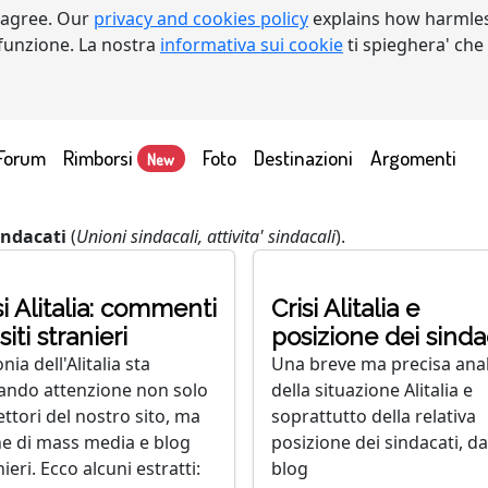
 agree. Our
privacy and cookies policy
explains how harmles
a funzione. La nostra
informativa sui cookie
ti spieghera' che
Forum
Rimborsi
Foto
Destinazioni
Argomenti
New
indacati
(
Unioni sindacali, attivita' sindacali
).
si Alitalia: commenti
Crisi Alitalia e
siti stranieri
posizione dei sinda
nia dell'Alitalia sta
Una breve ma precisa anal
rando attenzione non solo
della situazione Alitalia e
ettori del nostro sito, ma
soprattutto della relativa
e di mass media e blog
posizione dei sindacati, da
ieri. Ecco alcuni estratti:
blog