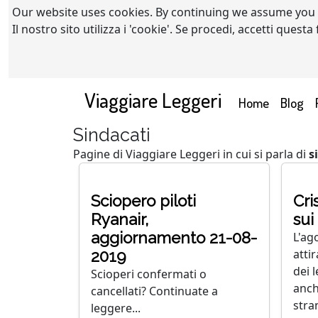
Our website uses cookies. By continuing we assume you
Il nostro sito utilizza i 'cookie'. Se procedi, accetti quest
Viaggiare Leggeri
(current)
Home
Blog
Sindacati
Pagine di Viaggiare Leggeri in cui si parla di
s
Sciopero piloti
Cri
Ryanair,
sui 
aggiornamento 21-08-
L'ago
atti
2019
dei l
Scioperi confermati o
anch
cancellati? Continuate a
stran
leggere...