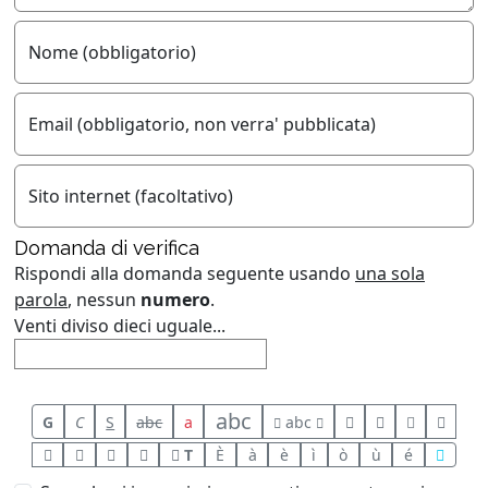
Nome (obbligatorio)
Email (obbligatorio, non verra' pubblicata)
Sito internet (facoltativo)
Domanda di verifica
Rispondi alla domanda seguente usando
una sola
parola
, nessun
numero
.
Venti diviso dieci uguale...
abc
G
C
S
abc
a
abc
T
È
à
è
ì
ò
ù
é