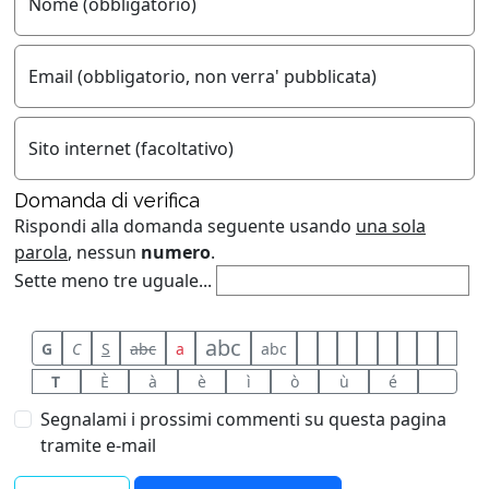
Nome (obbligatorio)
Email (obbligatorio, non verra' pubblicata)
Sito internet (facoltativo)
Domanda di verifica
Rispondi alla domanda seguente usando
una sola
parola
, nessun
numero
.
Sette meno tre uguale...
abc
G
C
S
abc
a
abc
T
È
à
è
ì
ò
ù
é
Segnalami i prossimi commenti su questa pagina
tramite e-mail