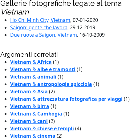
Gallerie fotografiche legate al tema
Vietnam
Ho Chi Minh City, Vietnam
, 07-01-2020
Saigon: gente che lavora
, 29-12-2019
Due ruote a Saigon, Vietnam
, 16-10-2009
Argomenti correlati
Vietnam
&
Africa
(1)
Vietnam
&
albe e tramonti
(1)
Vietnam
&
animali
(1)
Vietnam
&
antropologia spicciola
(1)
Vietnam
&
Asia
(2)
Vietnam
&
attrezzatura fotografica per viaggi
(1)
Vietnam
&
birra
(1)
Vietnam
&
Cambogia
(1)
Vietnam
&
cani
(2)
Vietnam
&
chiese e templi
(4)
Vietnam
&
cinema
(2)