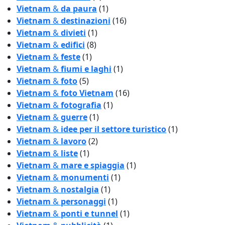
Vietnam
&
da paura
(1)
Vietnam
&
destinazioni
(16)
Vietnam
&
divieti
(1)
Vietnam
&
edifici
(8)
Vietnam
&
feste
(1)
Vietnam
&
fiumi e laghi
(1)
Vietnam
&
foto
(5)
Vietnam
&
foto Vietnam
(16)
Vietnam
&
fotografia
(1)
Vietnam
&
guerre
(1)
Vietnam
&
idee per il settore turistico
(1)
Vietnam
&
lavoro
(2)
Vietnam
&
liste
(1)
Vietnam
&
mare e spiaggia
(1)
Vietnam
&
monumenti
(1)
Vietnam
&
nostalgia
(1)
Vietnam
&
personaggi
(1)
Vietnam
&
ponti e tunnel
(1)