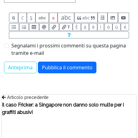
abc
G
C
S
abc
a
abc
T
È
à
è
ì
ò
ù
é
Segnalami i prossimi commenti su questa pagina
tramite e-mail
Articolo precedente
Il caso Fricker: a Singapore non danno solo multe per i
graffiti abusivi