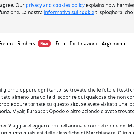
 agree. Our
privacy and cookies policy
explains how harmles
a funzione. La nostra
informativa sui cookie
ti spieghera' che
Forum
Rimborsi
Foto
Destinazioni
Argomenti
New
 giorno oppure ogni tanto, se trovate che le foto e i testi c
' capitato almeno una volta di scoprire qui qualcosa che non 
rdo eppure tornate su questo sito, se avete visitato una lo
 Iberia, Myair, Europcar, Opodo o altre aziende e avete trovato
re per ViaggiareLeggeri.com nell'annuale competizione dei 
un punto qualsiasi delle classifiche di Macchianera. O in qual