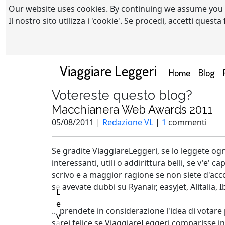
Our website uses cookies. By continuing we assume you
Il nostro sito utilizza i 'cookie'. Se procedi, accetti quest
Viaggiare Leggeri
(current)
Home
Blog
Votereste questo blog?
Macchianera Web Awards 2011
05/08/2011 |
Redazione VL
|
1
commenti
Se gradite ViaggiareLeggeri, se lo leggete ogni
interessanti, utili o addirittura belli, se v'e
scrivo e a maggior ragione se non siete d'acco
se avevate dubbi su Ryanair, easyJet, Alitalia,
L
e
... prendete in considerazione l'idea di vota
v
sarei felice se ViaggiareLeggeri comparisse in 