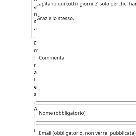
capitano qui tutti i giorni e' solo perche' han
a
n
Grazie lo stesso.
s
a
,
E
m
i
Commenta
r
a
t
e
s
,
A
Nome (obbligatorio)
l
i
t
Email (obbligatorio, non verra' pubblicata)