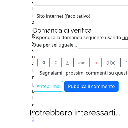
a
l
i
Sito internet (facoltativo)
a
,
Domanda di verifica
R
Rispondi alla domanda seguente usando
un
y
Due per sei uguale...
a
n
abc
G
C
S
abc
a
a
i
Segnalami i prossimi commenti su questa
r
[
B
l
o
Potrebbero interessarti...
g
]