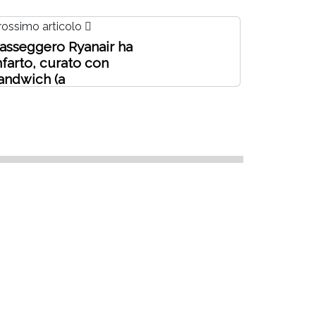
rossimo articolo
asseggero Ryanair ha
nfarto, curato con
andwich (a
agamento)