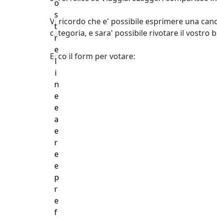
o
s
Vi ricordo che e' possibile esprimere una can
t
categoria, e sara' possibile rivotare il vostro 
r
e
Ecco il form per
votare:
l
i
n
e
e
a
e
r
e
e
p
r
e
f