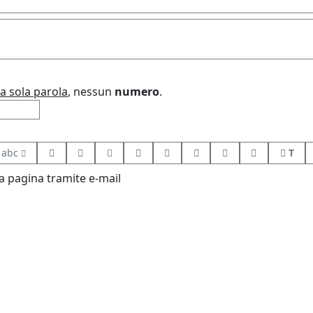
a sola parola
, nessun
numero
.
abc
T
 pagina tramite e-mail