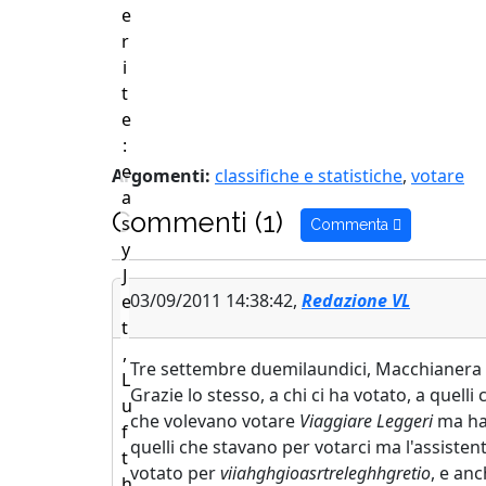
e
r
i
t
e
:
e
Argomenti:
classifiche e statistiche
,
votare
a
Commenti (1)
s
Commenta
y
J
03/09/2011 14:38:42,
Redazione VL
e
t
,
Tre settembre duemilaundici, Macchianera ha 
L
Grazie lo stesso, a chi ci ha votato, a quell
u
che volevano votare
Viaggiare Leggeri
ma han
f
quelli che stavano per votarci ma l'assiste
t
votato per
viiahghgioasrtreleghhgretio
, e an
h