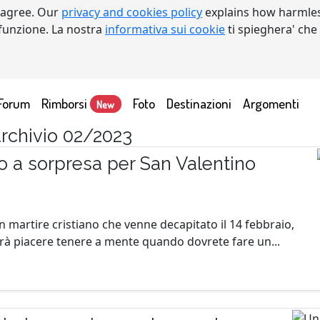
 agree. Our
privacy and cookies policy
explains how harmles
a funzione. La nostra
informativa sui cookie
ti spieghera' che
Forum
Rimborsi
Foto
Destinazioni
Argomenti
New
 archivio 02/2023
o a sorpresa per San Valentino
n martire cristiano che venne decapitato il 14 febbraio,
arà piacere tenere a mente quando dovrete fare un...