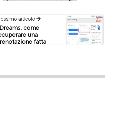
rossimo articolo
Dreams, come
ecuperare una
renotazione fatta
sando l'email
bagliata