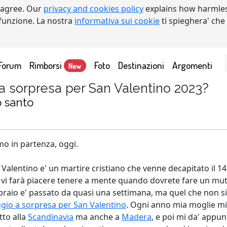
 agree. Our
privacy and cookies policy
explains how harmles
a funzione. La nostra
informativa sui cookie
ti spieghera' che
Forum
Rimborsi
Foto
Destinazioni
Argomenti
New
a sorpresa per San Valentino 2023?
o santo
mo in partenza, oggi.
 Valentino e' un martire cristiano che venne decapitato il 1
 vi farà piacere tenere a mente quando dovrete fare un mutu
braio e' passato da quasi una settimana, ma quel che non si e
ggio a sorpresa per San Valentino
. Ogni anno mia moglie mi 
tto alla
Scandinavia
ma anche a
Madera
, e poi mi da' appu