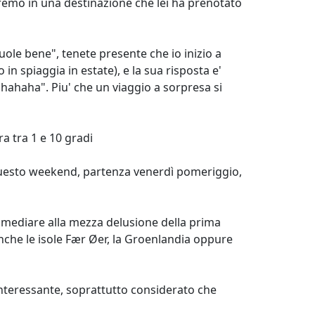
emo in una destinazione che lei ha prenotato
le bene", tenete presente che io inizio a
n spiaggia in estate), e la sua risposta e'
hahaha". Piu' che un viaggio a sorpresa si
a tra 1 e 10 gradi
r questo weekend, partenza venerdì pomeriggio,
rimediare alla mezza delusione della prima
anche le isole Fær Øer, la Groenlandia oppure
interessante, soprattutto considerato che