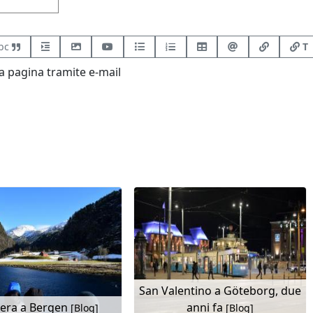
bc
T
 pagina tramite e-mail
San Valentino a Göteborg, due
iera a Bergen
anni fa
[Blog]
[Blog]