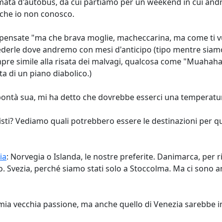
mata d'autobus, da cui partiamo per un weekend in cui andr
che io non conosco.
 pensate "ma che brava moglie, macheccarina, ma come ti vuo
ederle dove andremo con mesi d'anticipo (tipo mentre siamo i
pre simile alla risata dei malvagi, qualcosa come "Muahaha
ta di un piano diabolico.)
bontà sua, mi ha detto che dovrebbe esserci una temperatur
à visti? Vediamo quali potrebbero essere le destinazioni pe
ia
: Norvegia o Islanda, le nostre preferite. Danimarca, per 
co. Svezia, perché siamo stati solo a Stoccolma. Ma ci sono 
na mia vecchia passione, ma anche quello di Venezia sarebbe 