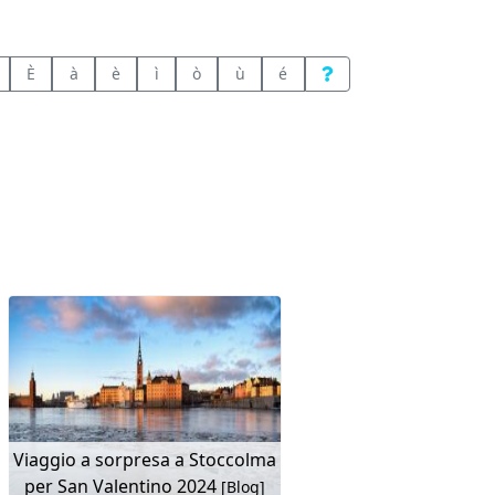
È
à
è
ì
ò
ù
é
Viaggio a sorpresa a Stoccolma
per San Valentino 2024
[Blog]