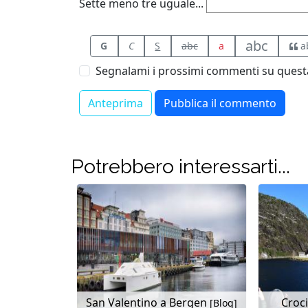
Sette meno tre uguale...
abc
G
C
S
abc
a
a
Segnalami i prossimi commenti su questa
Potrebbero interessarti...
San Valentino a Bergen
Croc
[Blog]