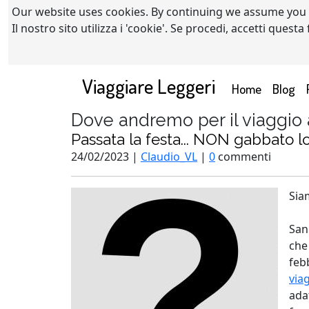
Our website uses cookies. By continuing we assume you
Il nostro sito utilizza i 'cookie'. Se procedi, accetti quest
Viaggiare Leggeri
(current)
Home
Blog
Dove andremo per il viaggio 
Passata la festa... NON gabbato l
24/02/2023 |
Claudio_VL
|
0
commenti
Sia
San
che
feb
via
ada