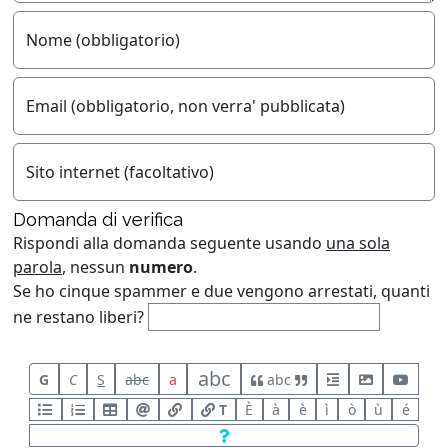
Nome (obbligatorio)
Email (obbligatorio, non verra' pubblicata)
Sito internet (facoltativo)
Domanda di verifica
Rispondi alla domanda seguente usando
una sola
parola
, nessun
numero
.
Se ho cinque spammer e due vengono arrestati, quanti
ne restano liberi?
abc
G
C
S
abc
a
abc
T
È
à
è
ì
ò
ù
é