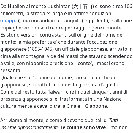
Da Hualien al monte Liushihtan (六十石山) ci sono circa 106
chilometri, la strada e' larga e in ottime condizioni
(
mappa
)), ma noi andiamo tranquilli (leggi: lenti), e alla fine
impiegheremo quasi tre ore per raggiungere il monte.
Esistono versioni contrastanti sull'origine del nome del
monte: la mia preferita e' che durante l'occupazione
giapponese (1895-1945) un ufficiale giapponese, arrivato in
cima alla montagna, vide dei massi che stavano scendendo
a valle; con nipponica precisione li conto', i massi erano
sessanta.
Quale che sia l'origine del nome, l'area ha un che di
giapponese, soprattutto in questa giornata d'agosto.
Come del resto tutta Taiwan, che in quei cinquant'anni di
presenza giapponese si e' trasformata in una Nazione
culturalmente a cavallo tra la Cina e il Giappone.
Arriviamo al monte, e come dicevano quei tali di
Tutti
insieme appassionatamente
,
le colline sono vive
... ma non