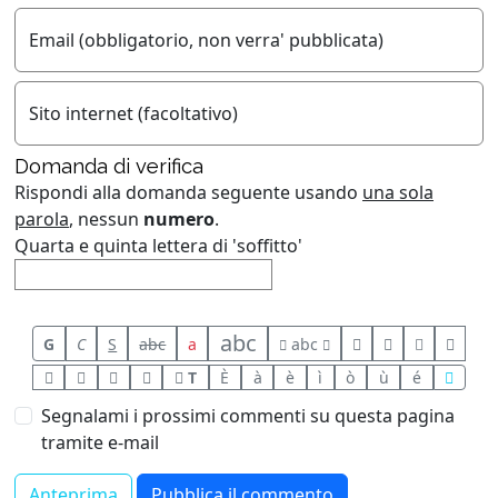
Email (obbligatorio, non verra' pubblicata)
Sito internet (facoltativo)
Domanda di verifica
Rispondi alla domanda seguente usando
una sola
parola
, nessun
numero
.
Quarta e quinta lettera di 'soffitto'
abc
G
C
S
abc
a
abc
T
È
à
è
ì
ò
ù
é
Segnalami i prossimi commenti su questa pagina
tramite e-mail