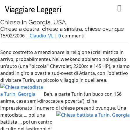
Viaggiare Leggeri
Chiese in Georgia, USA
Chiese a destra, chiese a sinistra, chiese ovunque
15/02/2006 |
Claudio_VL
|
0
commenti
Sono costretto a menzionare la religione (crisi mistica in
arrivo, probabilmente). Nel weekend abbiamo noleggiato
un'auto (una "piccola" Chevrolet, 2200cc e 145 HP), e siamo
andati in giro a ovest e sud-ovest di Atlanta, con l'obiettivo
di visitare Turin, un piccolo villaggio in quell'area.
Beh, a parte Turin (un buco con 156
anime, case semi-diroccate e poverta'), ci ha
impressionato il numero di chiese presenti ovunque.
Una
metodista ... poi una
battista ... poi un centro
di culto dei testimoni di