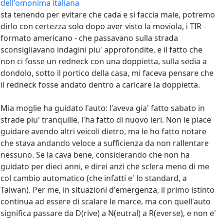
sta tenendo per evitare che cada e si faccia male, potremo
dirlo con certezza solo dopo aver visto la moviola, i TIR -
formato americano - che passavano sulla strada
sconsigliavano indagini piu' approfondite, e il fatto che
non ci fosse un redneck con una doppietta, sulla sedia a
dondolo, sotto il portico della casa, mi faceva pensare che
il redneck fosse andato dentro a caricare la doppietta.
Mia moglie ha guidato l'auto: l'aveva gia' fatto sabato in
strade piu' tranquille, l'ha fatto di nuovo ieri. Non le piace
guidare avendo altri veicoli dietro, ma le ho fatto notare
che stava andando veloce a sufficienza da non rallentare
nessuno. Se la cava bene, considerando che non ha
guidato per dieci anni, e direi anzi che sclera meno di me
col cambio automatico (che infatti e' lo standard, a
Taiwan). Per me, in situazioni d'emergenza, il primo istinto
continua ad essere di scalare le marce, ma con quell'auto
significa passare da D(rive) a N(eutral) a R(everse), e non e'