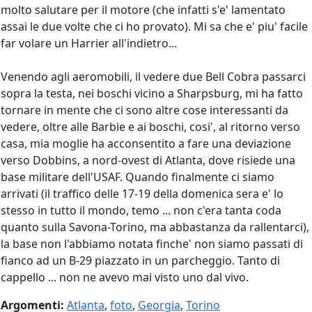
molto salutare per il motore (che infatti s'e' lamentato
assai le due volte che ci ho provato). Mi sa che e' piu' facile
far volare un Harrier all'indietro...
Venendo agli aeromobili, il vedere due Bell Cobra passarci
sopra la testa, nei boschi vicino a Sharpsburg, mi ha fatto
tornare in mente che ci sono altre cose interessanti da
vedere, oltre alle Barbie e ai boschi, cosi', al ritorno verso
casa, mia moglie ha acconsentito a fare una deviazione
verso Dobbins, a nord-ovest di Atlanta, dove risiede una
base militare dell'USAF. Quando finalmente ci siamo
arrivati (il traffico delle 17-19 della domenica sera e' lo
stesso in tutto il mondo, temo ... non c'era tanta coda
quanto sulla Savona-Torino, ma abbastanza da rallentarci),
la base non l'abbiamo notata finche' non siamo passati di
fianco ad un B-29 piazzato in un parcheggio. Tanto di
cappello ... non ne avevo mai visto uno dal vivo.
Argomenti:
Atlanta
,
foto
,
Georgia
,
Torino