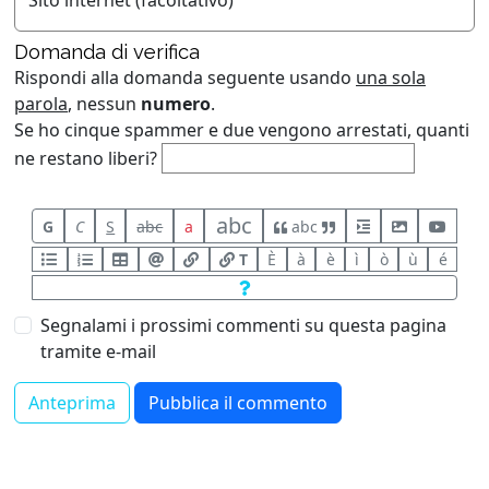
Sito internet (facoltativo)
Domanda di verifica
Rispondi alla domanda seguente usando
una sola
parola
, nessun
numero
.
Se ho cinque spammer e due vengono arrestati, quanti
ne restano liberi?
abc
G
C
S
abc
a
abc
T
È
à
è
ì
ò
ù
é
Segnalami i prossimi commenti su questa pagina
tramite e-mail