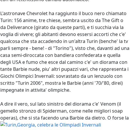
L'astronave Chevrolet ha raggiunto il buco nero chiamato
Turin: 156 anime, tre chiese, sembra uscito da The Gift o
da Deliverance (girato da queste parti), e ti succhia via la
voglia di vivere; gli abitanti devono essersi accorti che c'e'
qualcosa che sta accadendo in un'altra Turin (benche' la tv
parli sempre - bene! - di "Torino"), visto che, davanti ad una
casa semi-diroccata con bandiera confederata e quella
degli USA e fumo che esce dal camino c'e' un diorama con
tante Barbie nude, piu' altri pupazzi vari, che rappresenta i
Giochi Olimpici Invernali: sovrastato da un lenzuolo con
scritto "Turin 2006", mostra le Barbie (anni '70/'80, direi)
impegnate in attivita' olimpiche.
A dire il vero, sul lato sinistro del diorama c'e' Venom (il
gemello stronzo di Spiderman, come nelle migliori soap
operas), che si sta facendo una Barbie da dietro.
O forse la