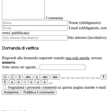
Commenta
Nome (obbligatorio)
Email (obbligatorio, non
verra' pubblicata)
Sito internet (facoltativo)
Domanda di verifica
Rispondi alla domanda seguente usando
una sola parola
, nessun
numero
.
Sette meno tre uguale...
G
C
S
abc
a
abc
abc
T
È
à
è
ì
ò
ù
é
Segnalami i prossimi commenti su questa pagina tramite e-mail