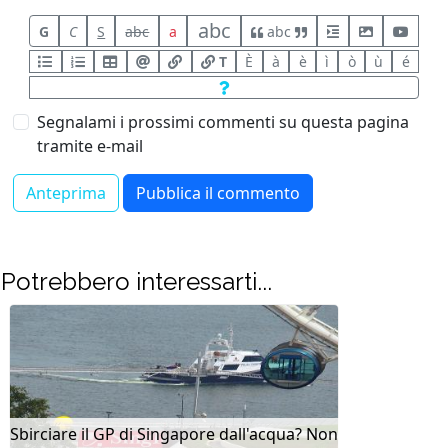
abc
G
C
S
abc
a
abc
T
È
à
è
ì
ò
ù
é
Segnalami i prossimi commenti su questa pagina
tramite e-mail
Potrebbero interessarti...
Sbirciare il GP di Singapore dall'acqua? Non