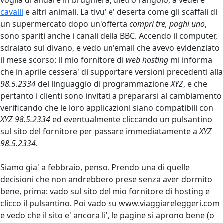
voglia di andare in brughiera, dietro l'angolo, a vedere
cavalli
e altri animali. La tivu' e' deserta come gli scaffali di
un supermercato dopo un'offerta
compri tre, paghi uno
,
sono spariti anche i canali della BBC. Accendo il computer,
sdraiato sul divano, e vedo un'email che avevo evidenziato
il mese scorso: il mio fornitore di
web hosting
mi informa
che in aprile cessera' di supportare versioni precedenti alla
98.5.2334
del linguaggio di programmazione
XYZ
, e che
pertanto i clienti sono invitati a prepararsi al cambiamento
verificando che le loro applicazioni siano compatibili con
XYZ 98.5.2334
ed eventualmente cliccando un pulsantino
sul sito del fornitore per passare immediatamente a
XYZ
98.5.2334
.
Siamo gia' a febbraio, penso. Prendo una di quelle
decisioni che non andrebbero prese senza aver dormito
bene, prima: vado sul sito del mio fornitore di hosting e
clicco il pulsantino. Poi vado su www.viaggiareleggeri.com
e vedo che il sito e' ancora li', le pagine si aprono bene (o