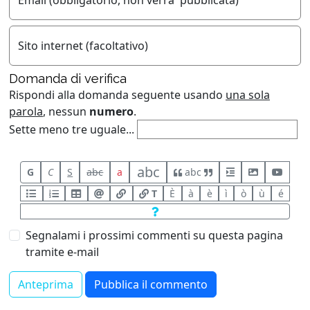
Sito internet (facoltativo)
Domanda di verifica
Rispondi alla domanda seguente usando
una sola
parola
, nessun
numero
.
Sette meno tre uguale...
abc
G
C
S
abc
a
abc
T
È
à
è
ì
ò
ù
é
Segnalami i prossimi commenti su questa pagina
tramite e-mail