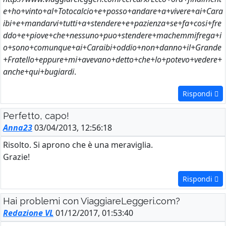
e+ho+vinto+al+Totocalcio+e+posso+andare+a+vivere+ai+Cara
ibi+e+mandarvi+tutti+a+stendere+e+pazienza+se+fa+cosi+fre
ddo+e+piove+che+nessuno+puo+stendere+machemmifrega+i
o+sono+comunque+ai+Caraibi+oddio+non+danno+il+Grande
+Fratello+eppure+mi+avevano+detto+che+lo+potevo+vedere+
anche+qui+bugiardi
.
Rispondi
Perfetto, capo!
Anna23
03/04/2013, 12:56:18
Risolto. Si aprono che è una meraviglia.
Grazie!
Rispondi
Hai problemi con ViaggiareLeggeri.com?
Redazione VL
01/12/2017, 01:53:40