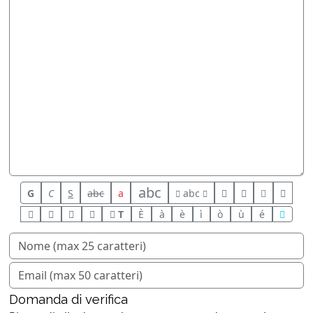
abc
G
C
S
abc
a
abc
T
È
à
è
ì
ò
ù
é
Domanda di verifica