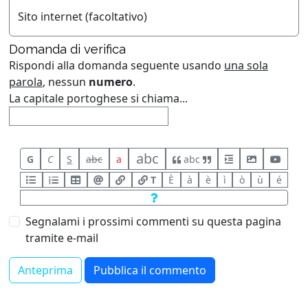
Sito internet (facoltativo)
Domanda di verifica
Rispondi alla domanda seguente usando
una sola
parola
, nessun
numero
.
La capitale portoghese si chiama...
abc
G
C
S
abc
a
abc
T
È
à
è
ì
ò
ù
é
Segnalami i prossimi commenti su questa pagina
tramite e-mail