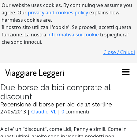
Our website uses cookies. By continuing we assume you
agree. Our
privacy and cookies policy
explains how
harmless cookies are.
Il nostro sito utilizza i 'cookie'. Se procedi, accetti questa
funzione. La nostra
informativa sui cookie
ti spieghera'
che sono innocui.
Close / Chiudi
Viaggiare Leggeri
Due borse da bici comprate al
discount
Recensione di borse per bici da 15 sterline
27/05/2013 |
Claudio_VL
|
0
commenti
Aldi e' un "discount", come Lidl, Penny e simili. Come in
questi ultimi, a volte sono in vendita prodotti non