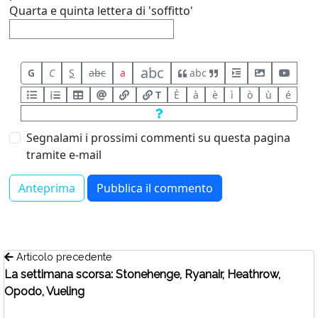
Quarta e quinta lettera di 'soffitto'
abc
G
C
S
abc
a
abc
T
È
à
è
ì
ò
ù
é
Segnalami i prossimi commenti su questa pagina
tramite e-mail
Articolo precedente
La settimana scorsa: Stonehenge, Ryanair, Heathrow,
Opodo, Vueling