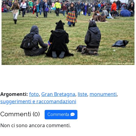
Argomenti:
foto
,
Gran Bretagna
,
liste
,
monumenti
,
suggerimenti e raccomandazioni
Commenti (0)
Commenta
Non ci sono ancora commenti.