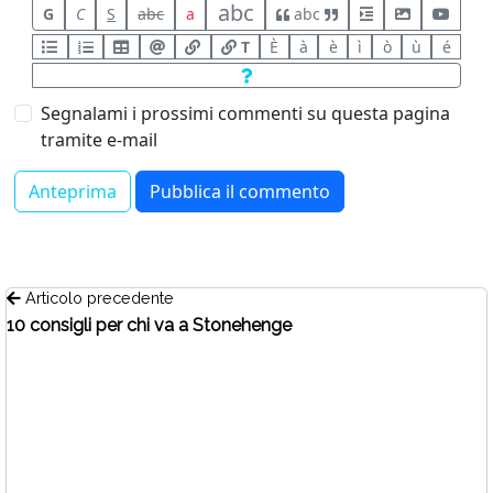
abc
G
C
S
abc
a
abc
T
È
à
è
ì
ò
ù
é
Segnalami i prossimi commenti su questa pagina
tramite e-mail
Articolo precedente
10 consigli per chi va a Stonehenge