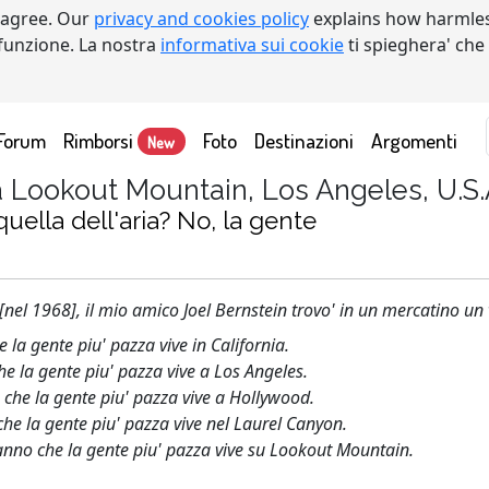
 agree. Our
privacy and cookies policy
explains how harmles
a funzione. La nostra
informativa sui cookie
ti spieghera' che
Forum
Rimborsi
Foto
Destinazioni
Argomenti
New
a Lookout Mountain, Los Angeles, U.S.
 quella dell'aria? No, la gente
nel 1968], il mio amico Joel Bernstein trovo' in un mercatino un 
 la gente piu' pazza vive in California.
che la gente piu' pazza vive a Los Angeles.
o che la gente piu' pazza vive a Hollywood.
che la gente piu' pazza vive nel Laurel Canyon.
ranno che la gente piu' pazza vive su Lookout Mountain.