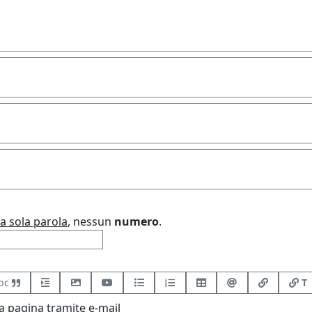
a sola parola
, nessun
numero
.
bc
T
 pagina tramite e-mail