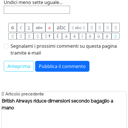
Undici meno sette uguale...
abc
G
C
S
abc
a
abc
T
È
à
è
ì
ò
ù
é
Segnalami i prossimi commenti su questa pagina
tramite e-mail
Articolo precedente
British Airways riduce dimensioni secondo bagaglio a
mano